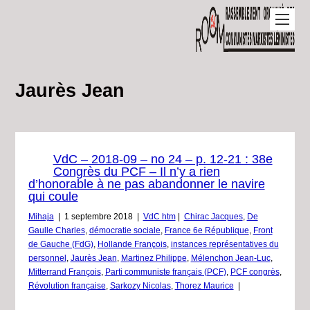
Jaurès Jean
VdC – 2018-09 – no 24 – p. 12-21 : 38e
Congrès du PCF – Il n’y a rien
d’honorable à ne pas abandonner le navire
qui coule
Mihaja
|
1 septembre 2018
|
VdC htm
|
Chirac Jacques
,
De
Gaulle Charles
,
démocratie sociale
,
France 6e République
,
Front
de Gauche (FdG)
,
Hollande François
,
instances représentatives du
personnel
,
Jaurès Jean
,
Martinez Philippe
,
Mélenchon Jean-Luc
,
Mitterrand François
,
Parti communiste français (PCF)
,
PCF congrès
,
Révolution française
,
Sarkozy Nicolas
,
Thorez Maurice
|