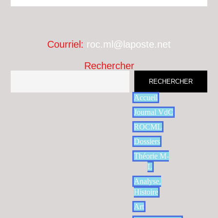
Courriel:
roc.ml@laposte.net
Rechercher
RECHERCHER
Accueil
Journal VdC
ROCML
Dossiers
Théorie M-
L
Analyse,
Histoire
Art