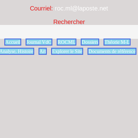
Courriel:
roc.ml@laposte.net
Rechercher
Accueil
Journal VdC
ROCML
Dossiers
Théorie M-L
Analyse, Histoire
Art
Explorer le Site
Documents de référence