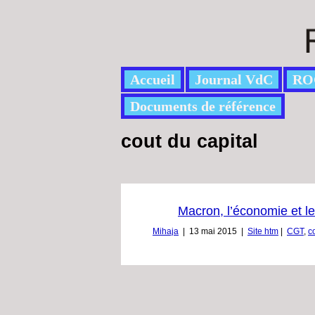
Accueil
Journal VdC
RO
Documents de référence
cout du capital
Macron, l’économie et 
Mihaja
|
13 mai 2015
|
Site htm
|
CGT
,
c