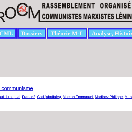
CML
Dossiers
Théorie M-L
Analyse, Histoi
le communisme
out du capital
,
France2
,
Gad (abattoirs)
,
Macron Emmanuel
,
Martinez Philippe
,
Marx