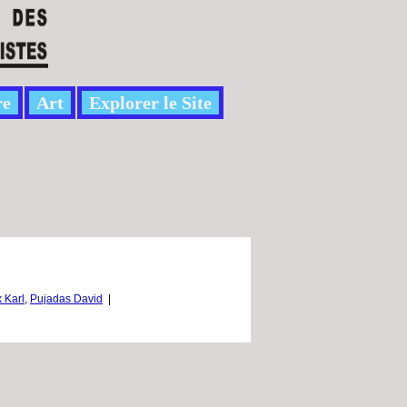
re
Art
Explorer le Site
 Karl
,
Pujadas David
|