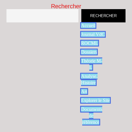
Rechercher
RECHERCHER
Accueil
Journal VdC
ROCML
Dossiers
Théorie M-
L
Analyse,
Histoire
Art
Explorer le Site
Documents
de
référence