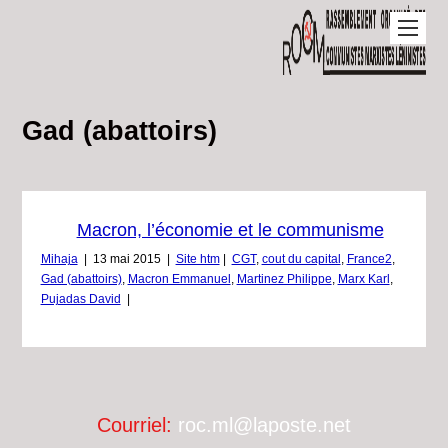
Gad (abattoirs)
Macron, l’économie et le communisme
Mihaja
|
13 mai 2015
|
Site htm
|
CGT
,
cout du capital
,
France2
,
Gad (abattoirs)
,
Macron Emmanuel
,
Martinez Philippe
,
Marx Karl
,
Pujadas David
|
Courriel:
roc.ml@laposte.net