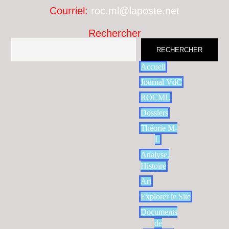
Courriel:
roc.ml@laposte.net
Rechercher
RECHERCHER
Accueil
Journal VdC
ROCML
Dossiers
Théorie M-
L
Analyse,
Histoire
Art
Explorer le Site
Documents
de