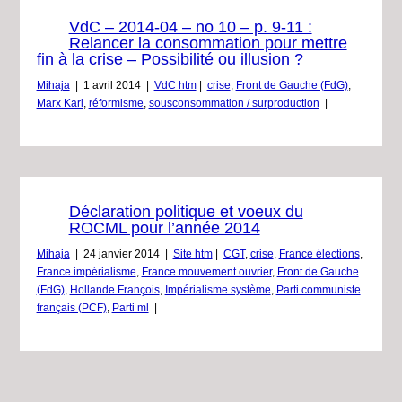
VdC – 2014-04 – no 10 – p. 9-11 :
Relancer la consommation pour mettre
fin à la crise – Possibilité ou illusion ?
Mihaja
|
1 avril 2014
|
VdC htm
|
crise
,
Front de Gauche (FdG)
,
Marx Karl
,
réformisme
,
sousconsommation / surproduction
|
Déclaration politique et voeux du
ROCML pour l’année 2014
Mihaja
|
24 janvier 2014
|
Site htm
|
CGT
,
crise
,
France élections
,
France impérialisme
,
France mouvement ouvrier
,
Front de Gauche
(FdG)
,
Hollande François
,
Impérialisme système
,
Parti communiste
français (PCF)
,
Parti ml
|