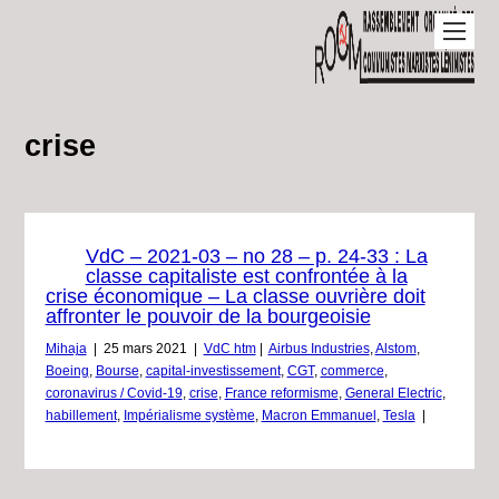
crise
VdC – 2021-03 – no 28 – p. 24-33 : La
classe capitaliste est confrontée à la
crise économique – La classe ouvrière doit
affronter le pouvoir de la bourgeoisie
Mihaja
|
25 mars 2021
|
VdC htm
|
Airbus Industries
,
Alstom
,
Boeing
,
Bourse
,
capital-investissement
,
CGT
,
commerce
,
coronavirus / Covid-19
,
crise
,
France reformisme
,
General Electric
,
habillement
,
Impérialisme système
,
Macron Emmanuel
,
Tesla
|