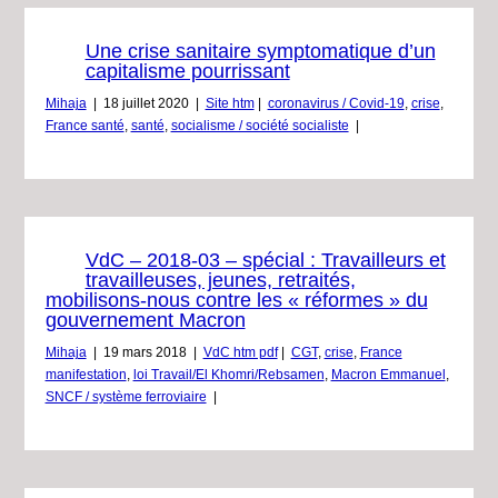
Une crise sanitaire symptomatique d’un
capitalisme pourrissant
Mihaja
|
18 juillet 2020
|
Site htm
|
coronavirus / Covid-19
,
crise
,
France santé
,
santé
,
socialisme / société socialiste
|
VdC – 2018-03 – spécial : Travailleurs et
travailleuses, jeunes, retraités,
mobilisons-nous contre les « réformes » du
gouvernement Macron
Mihaja
|
19 mars 2018
|
VdC htm pdf
|
CGT
,
crise
,
France
manifestation
,
loi Travail/El Khomri/Rebsamen
,
Macron Emmanuel
,
SNCF / système ferroviaire
|