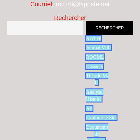
Courriel:
roc.ml@laposte.net
Rechercher
RECHERCHER
Accueil
Journal VdC
ROCML
Dossiers
Théorie M-
L
Analyse,
Histoire
Art
Explorer le Site
Documents
de