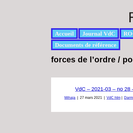
Accueil
Journal VdC
RO
Documents de référence
forces de l’ordre / po
VdC – 2021-03 – no 28 – 
Mihaja
|
27 mars 2021
|
VdC htm
|
Darm