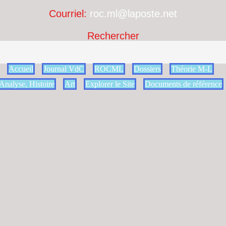
Courriel:
roc.ml@laposte.net
Rechercher
Accueil
Journal VdC
ROCML
Dossiers
Théorie M-L
Analyse, Histoire
Art
Explorer le Site
Documents de référence