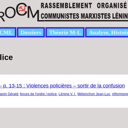
CML
Dossiers
Théorie M-L
Analyse, Histoi
lice
p. 13-15 : Violences policières – sortir de la confusion
anin Gérald
,
forces de l'ordre / police
,
Lénine V. I.
,
Mélenchon Jean-Luc
,
réformism