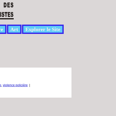
re
Art
Explorer le Site
e
,
violence policière
|