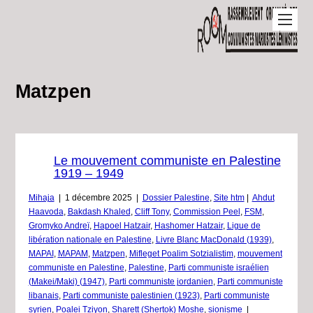
Matzpen
Le mouvement communiste en Palestine
1919 – 1949
Mihaja
|
1 décembre 2025
|
Dossier Palestine
,
Site htm
|
Ahdut
Haavoda
,
Bakdash Khaled
,
Cliff Tony
,
Commission Peel
,
FSM
,
Gromyko Andreï
,
Hapoel Hatzair
,
Hashomer Hatzair
,
Ligue de
libération nationale en Palestine
,
Livre Blanc MacDonald (1939)
,
MAPAI
,
MAPAM
,
Matzpen
,
Mifleget Poalim Sotzialistim
,
mouvement
communiste en Palestine
,
Palestine
,
Parti communiste israélien
(Makei/Maki) (1947)
,
Parti communiste jordanien
,
Parti communiste
libanais
,
Parti communiste palestinien (1923)
,
Parti communiste
syrien
,
Poalei Tziyon
,
Sharett (Shertok) Moshe
,
sionisme
|