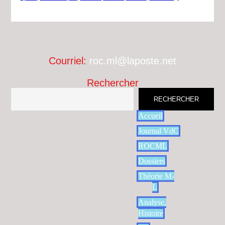
Courriel:
roc.ml@laposte.net
Rechercher
RECHERCHER
Accueil
Journal VdC
ROCML
Dossiers
Théorie M-
L
Analyse,
Histoire