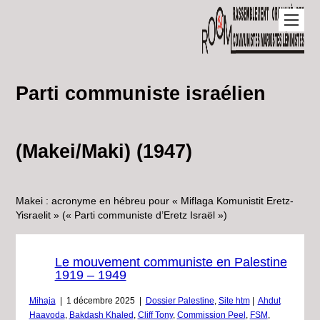
Parti communiste israélien
(Makei/Maki) (1947)
Makei : acronyme en hébreu pour « Miflaga Komunistit Eretz-
Yisraelit » (« Parti communiste d’Eretz Israël »)
Le mouvement communiste en Palestine
1919 – 1949
Mihaja
|
1 décembre 2025
|
Dossier Palestine
,
Site htm
|
Ahdut
Haavoda
,
Bakdash Khaled
,
Cliff Tony
,
Commission Peel
,
FSM
,