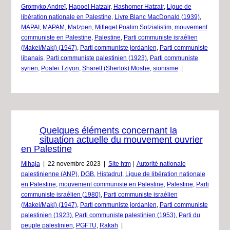
Gromyko Andreï
,
Hapoel Hatzair
,
Hashomer Hatzair
,
Ligue de
libération nationale en Palestine
,
Livre Blanc MacDonald (1939)
,
MAPAI
,
MAPAM
,
Matzpen
,
Mifleget Poalim Sotzialistim
,
mouvement
communiste en Palestine
,
Palestine
,
Parti communiste israélien
(Makei/Maki) (1947)
,
Parti communiste jordanien
,
Parti communiste
libanais
,
Parti communiste palestinien (1923)
,
Parti communiste
syrien
,
Poalei Tziyon
,
Sharett (Shertok) Moshe
,
sionisme
|
Quelques éléments concernant la
situation actuelle du mouvement ouvrier
en Palestine
Mihaja
|
22 novembre 2023
|
Site htm
|
Autorité nationale
palestinienne (ANP)
,
DGB
,
Histadrut
,
Ligue de libération nationale
en Palestine
,
mouvement communiste en Palestine
,
Palestine
,
Parti
communiste israélien (1980)
,
Parti communiste israélien
(Makei/Maki) (1947)
,
Parti communiste jordanien
,
Parti communiste
palestinien (1923)
,
Parti communiste palestinien (1953)
,
Parti du
peuple palestinien
,
PGFTU
,
Rakah
|