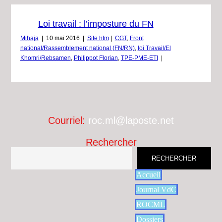
Loi travail : l’imposture du FN
Mihaja
|
10 mai 2016
|
Site htm
|
CGT
,
Front
national/Rassemblement national (FN/RN)
,
loi Travail/El
Khomri/Rebsamen
,
Philippot Florian
,
TPE-PME-ETI
|
Courriel:
roc.ml@laposte.net
Rechercher
RECHERCHER
Accueil
Journal VdC
ROCML
Dossiers