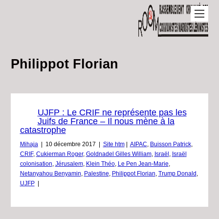
Philippot Florian
UJFP : Le CRIF ne représente pas les
Juifs de France – Il nous mène à la
catastrophe
Mihaja
|
10 décembre 2017
|
Site htm
|
AIPAC
,
Buisson Patrick
,
CRIF
,
Cukierman Roger
,
Goldnadel Gilles William
,
Israël
,
Israël
colonisation
,
Jérusalem
,
Klein Théo
,
Le Pen Jean-Marie
,
Netanyahou Benyamin
,
Palestine
,
Philippot Florian
,
Trump Donald
,
UJFP
|