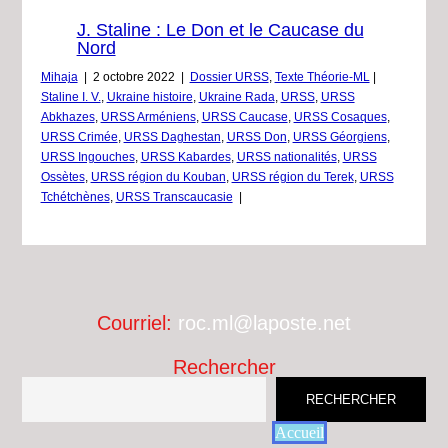
J. Staline : Le Don et le Caucase du
Nord
Mihaja
|
2 octobre 2022
|
Dossier URSS
,
Texte Théorie-ML
|
Staline I. V.
,
Ukraine histoire
,
Ukraine Rada
,
URSS
,
URSS
Abkhazes
,
URSS Arméniens
,
URSS Caucase
,
URSS Cosaques
,
URSS Crimée
,
URSS Daghestan
,
URSS Don
,
URSS Géorgiens
,
URSS Ingouches
,
URSS Kabardes
,
URSS nationalités
,
URSS
Ossètes
,
URSS région du Kouban
,
URSS région du Terek
,
URSS
Tchétchènes
,
URSS Transcaucasie
|
Courriel:
roc.ml@laposte.net
Rechercher
RECHERCHER
Accueil