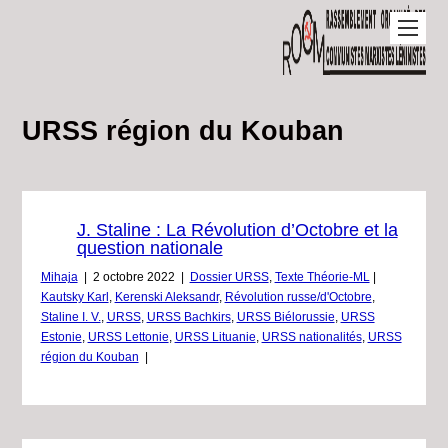
URSS région du Kouban
J. Staline : La Révolution d’Octobre et la
question nationale
Mihaja
|
2 octobre 2022
|
Dossier URSS
,
Texte Théorie-ML
|
Kautsky Karl
,
Kerenski Aleksandr
,
Révolution russe/d'Octobre
,
Staline I. V.
,
URSS
,
URSS Bachkirs
,
URSS Biélorussie
,
URSS
Estonie
,
URSS Lettonie
,
URSS Lituanie
,
URSS nationalités
,
URSS
région du Kouban
|