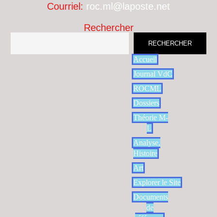
Courriel:
roc.ml@laposte.net
Rechercher
RECHERCHER
Accueil
Journal VdC
ROCML
Dossiers
Théorie M-
L
Analyse,
Histoire
Art
Explorer le Site
Documents
de