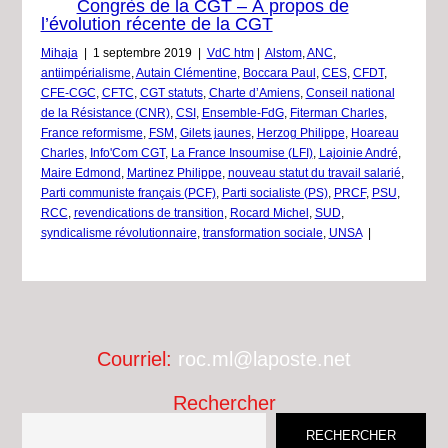
Congrès de la CGT – À propos de
l’évolution récente de la CGT
Mihaja
|
1 septembre 2019
|
VdC htm
|
Alstom
,
ANC
,
antiimpérialisme
,
Autain Clémentine
,
Boccara Paul
,
CES
,
CFDT
,
CFE-CGC
,
CFTC
,
CGT statuts
,
Charte d’Amiens
,
Conseil national
de la Résistance (CNR)
,
CSI
,
Ensemble-FdG
,
Fiterman Charles
,
France reformisme
,
FSM
,
Gilets jaunes
,
Herzog Philippe
,
Hoareau
Charles
,
Info'Com CGT
,
La France Insoumise (LFI)
,
Lajoinie André
,
Maire Edmond
,
Martinez Philippe
,
nouveau statut du travail salarié
,
Parti communiste français (PCF)
,
Parti socialiste (PS)
,
PRCF
,
PSU
,
RCC
,
revendications de transition
,
Rocard Michel
,
SUD
,
syndicalisme révolutionnaire
,
transformation sociale
,
UNSA
|
Courriel:
roc.ml@laposte.net
Rechercher
RECHERCHER