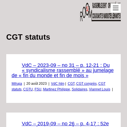
CGT statuts
VdC – 2023-09 – no 31 – p. 12-21 : Du
« syndicalisme rassemblé » au jumelage
de « fin du monde et fin de mois »
Mihaja
|
20 août 2023
|
VdC htm
|
CGT
,
CGT congrès
,
CGT
statuts
,
CGTU
,
FSU
,
Martinez Philippe
,
Solidaires
,
Viannet Louis
|
VdC – 2019-09 – no 26 – p. 4-17 : 52e