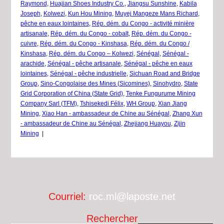
Raymond
,
Huajian Shoes Industry Co.
,
Jiangsu Sunshine
,
Kabila
Joseph
,
Kolwezi
,
Kun Hou Mining
,
Muyej Mangeze Mans Richard
,
pêche en eaux lointaines
,
Rép. dém. du Congo - activité minière
artisanale
,
Rép. dém. du Congo - cobalt
,
Rép. dém. du Congo -
cuivre
,
Rép. dém. du Congo - Kinshasa
,
Rép. dém. du Congo /
Kinshasa
,
Rép. dém. du Congo – Kolwezi
,
Sénégal
,
Sénégal -
arachide
,
Sénégal - pêche artisanale
,
Sénégal - pêche en eaux
lointaines
,
Sénégal - pêche industrielle
,
Sichuan Road and Bridge
Group
,
Sino-Congolaise des Mines (Sicomines)
,
Sinohydro
,
State
Grid Corporation of China (State Grid)
,
Tenke Fungurume Mining
Company Sarl (TFM)
,
Tshisekedi Félix
,
WH Group
,
Xian Jiang
Mining
,
Xiao Han - ambassadeur de Chine au Sénégal
,
Zhang Xun
- ambassadeur de Chine au Sénégal
,
Zhejiang Huayou
,
Zijin
Mining
|
Courriel:
roc.ml@laposte.net
Rechercher