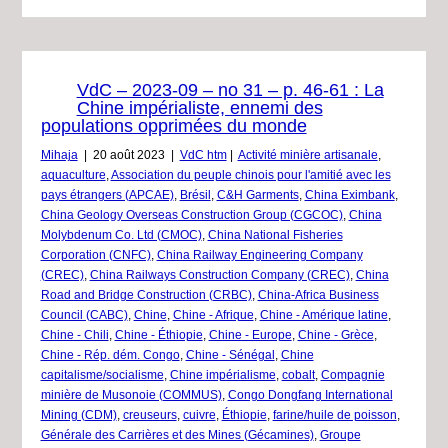
VdC – 2023-09 – no 31 – p. 46-61 : La
Chine impérialiste, ennemi des
populations opprimées du monde
Mihaja
|
20 août 2023
|
VdC htm
|
Activité minière artisanale
,
aquaculture
,
Association du peuple chinois pour l'amitié avec les
pays étrangers (APCAE)
,
Brésil
,
C&H Garments
,
China Eximbank
,
China Geology Overseas Construction Group (CGCOC)
,
China
Molybdenum Co. Ltd (CMOC)
,
China National Fisheries
Corporation (CNFC)
,
China Railway Engineering Company
(CREC)
,
China Railways Construction Company (CREC)
,
China
Road and Bridge Construction (CRBC)
,
China-Africa Business
Council (CABC)
,
Chine
,
Chine - Afrique
,
Chine - Amérique latine
,
Chine - Chili
,
Chine - Éthiopie
,
Chine - Europe
,
Chine - Grèce
,
Chine - Rép. dém. Congo
,
Chine - Sénégal
,
Chine
capitalisme/socialisme
,
Chine impérialisme
,
cobalt
,
Compagnie
minière de Musonoie (COMMUS)
,
Congo Dongfang International
Mining (CDM)
,
creuseurs
,
cuivre
,
Éthiopie
,
farine/huile de poisson
,
Générale des Carrières et des Mines (Gécamines)
,
Groupe