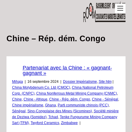
Chine – Rép. dém. Congo
Partenariat avec la Chine : « gagnant-
gagnant »
Mihaja
|
16 septembre 2024
|
Dossier Impérialisme
,
Site htm
|
China Molybdenum Co. Ltd (CMOC)
,
China National Petroleum
Corp. (CNPC)
,
China Nonferrous Metal Mining Company (CNMC)
,
Chine
,
Chine - Afrique
,
Chine - Rép. dém. Congo
,
Chine - Sénégal
,
Chine impérialisme
,
Ghana
,
Parti communiste chinois (PCC)
,
Sénégal
,
Sino-Congolaise des Mines (Sicomines)
,
Société minière
de Deziwa (Somidez)
,
Tchad
,
Tenke Fungurume Mining Company
Sarl (TFM)
,
Twyford Ceramics
,
Zimbabwe
|