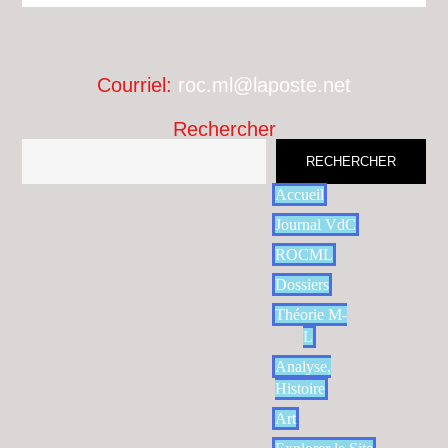
Courriel:
roc.ml@laposte.net
Rechercher
RECHERCHER
Accueil
Journal VdC
ROCML
Dossiers
Théorie M-
L
Analyse,
Histoire
Art