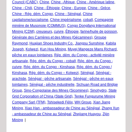
Council (CABC)
,
Chine
,
Chine - Afrique
,
Chine - Amérique latine
,
Chine - Chili
,
Chine - Éthiopie
,
Chine - Europe
,
Chine - Grèce
,
Chine - Rép. dém. Congo
,
Chine - Sénégal
,
Chine
capitalisme/socialisme
,
Chine impérialisme
,
cobalt
,
Compagnie
minière de Musonoie (COMMUS)
,
Congo Dongfang International
Mining (CDM)
,
creuseurs
,
cuivre
,
Éthiopie
,
farine/huile de poisson
,
Générale des Carrières et des Mines (Gécamines)
,
Groupe
Raymond
,
Huajian Shoes Industry Co.
,
Jiangsu Sunshine
,
Kabila
Joseph
,
Kolwezi
,
Kun Hou Mining
,
Muyej Mangeze Mans Richard
,
pêche en eaux lointaines
,
Rép. dém. du Congo - activité minière
artisanale
,
Rép. dém. du Congo - cobalt
,
Rép. dém. du Congo -
cuivre
,
Rép. dém. du Congo - Kinshasa
,
Rép. dém. du Congo /
Kinshasa
,
Rép. dém. du Congo – Kolwezi
,
Sénégal
,
Sénégal -
arachide
,
Sénégal - pêche artisanale
,
Sénégal - pêche en eaux
lointaines
,
Sénégal - pêche industrielle
,
Sichuan Road and Bridge
Group
,
Sino-Congolaise des Mines (Sicomines)
,
Sinohydro
,
State
Grid Corporation of China (State Grid)
,
Tenke Fungurume Mining
Company Sarl (TFM)
,
Tshisekedi Félix
,
WH Group
,
Xian Jiang
Mining
,
Xiao Han - ambassadeur de Chine au Sénégal
,
Zhang Xun
- ambassadeur de Chine au Sénégal
,
Zhejiang Huayou
,
Zijin
Mining
|