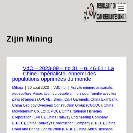
Zijin Mining
VdC – 2023-09 – no 31 – p. 46-61 : La
Chine impérialiste, ennemi des
populations opprimées du monde
Mihaja
|
20 août 2023
|
VdC htm
|
Activité minière artisanale
,
aquaculture
,
Association du peuple chinois pour l'amitié avec les
pays étrangers (APCAE)
,
Brésil
,
C&H Garments
,
China Eximbank
,
China Geology Overseas Construction Group (CGCOC)
,
China
Molybdenum Co. Ltd (CMOC)
,
China National Fisheries
Corporation (CNFC)
,
China Railway Engineering Company
(CREC)
,
China Railways Construction Company (CREC)
,
China
Road and Bridge Construction (CRBC)
,
China-Africa Business