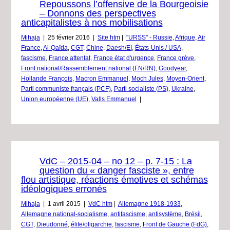
Repoussons l’offensive de la Bourgeoisie
– Donnons des perspectives
anticapitalistes à nos mobilisations
Mihaja
|
25 février 2016
|
Site htm
|
"URSS" - Russie
,
Afrique
,
Air
France
,
Al-Qaïda
,
CGT
,
Chine
,
Daesh/EI
,
États-Unis / USA
,
fascisme
,
France attentat
,
France état d'urgence
,
France grève
,
Front national/Rassemblement national (FN/RN)
,
Goodyear
,
Hollande François
,
Macron Emmanuel
,
Moch Jules
,
Moyen-Orient
,
Parti communiste français (PCF)
,
Parti socialiste (PS)
,
Ukraine
,
Union européenne (UE)
,
Valls Emmanuel
|
VdC – 2015-04 – no 12 – p. 7-15 : La
question du « danger fasciste », entre
flou artistique, réactions émotives et schémas
idéologiques erronés
Mihaja
|
1 avril 2015
|
VdC htm
|
Allemagne 1918-1933
,
Allemagne national-socialisme
,
antifascisme
,
antisystème
,
Brésil
,
CGT
,
Dieudonné
,
élite/oligarchie
,
fascisme
,
Front de Gauche (FdG)
,