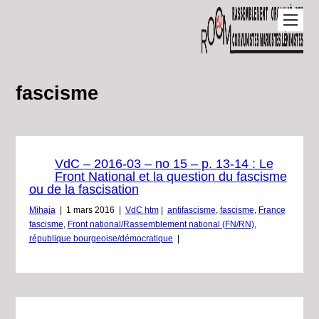
fascisme
VdC – 2016-03 – no 15 – p. 13-14 : Le
Front National et la question du fascisme
ou de la fascisation
Mihaja
|
1 mars 2016
|
VdC htm
|
antifascisme
,
fascisme
,
France
fascisme
,
Front national/Rassemblement national (FN/RN)
,
république bourgeoise/démocratique
|