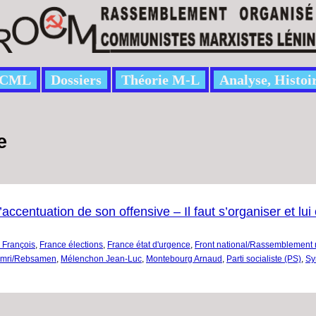
CML
Dossiers
Théorie M-L
Analyse, Histoi
e
’accentuation de son offensive – Il faut s’organiser et lu
n François
,
France élections
,
France état d'urgence
,
Front national/Rassemblement 
homri/Rebsamen
,
Mélenchon Jean-Luc
,
Montebourg Arnaud
,
Parti socialiste (PS)
,
Sy