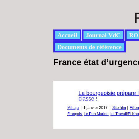
Accueil
Journal VdC
RO
Documents de référence
France état d’urgenc
La bourgeoisie prépare l
classe !
Mihaja
|
1 janvier 2017
|
Site htm
|
Fillo
François
,
Le Pen Marine
,
loi Travail/El K