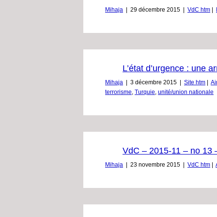
Mihaja
|
29 décembre 2015
|
VdC htm
|
L’état d’urgence : une 
Mihaja
|
3 décembre 2015
|
Site htm
|
Ai
terrorisme
,
Turquie
,
unité/union nationale
VdC – 2015-11 – no 13 – 
Mihaja
|
23 novembre 2015
|
VdC htm
|