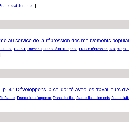
France état d'urgence
|
arme au service de la répression des mouvements popula
r France
,
COP21
,
Daesh/EI
,
France état d'urgence
,
France répression
,
Irak
,
migrati
|
p. 4 : Développons la solidarité avec les travailleurs d’A
Air France
,
France état d'urgence
,
France justice
,
France licenciements
,
France lutt