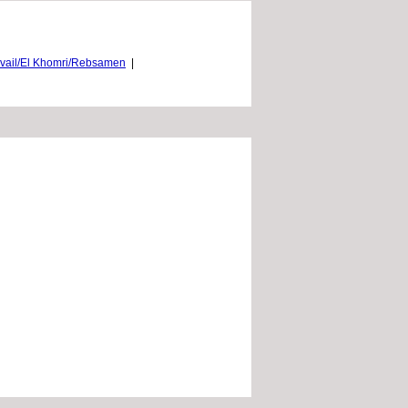
ravail/El Khomri/Rebsamen
|