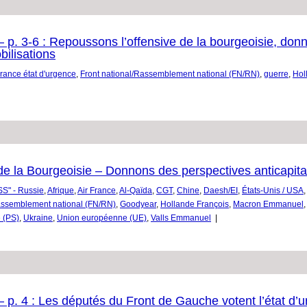
 p. 3-6 : Repoussons l’offensive de la bourgeoisie, don
bilisations
rance état d'urgence
,
Front national/Rassemblement national (FN/RN)
,
guerre
,
Hol
e la Bourgeoisie – Donnons des perspectives anticapital
S" - Russie
,
Afrique
,
Air France
,
Al-Qaïda
,
CGT
,
Chine
,
Daesh/EI
,
États-Unis / USA
Rassemblement national (FN/RN)
,
Goodyear
,
Hollande François
,
Macron Emmanuel
e (PS)
,
Ukraine
,
Union européenne (UE)
,
Valls Emmanuel
|
p. 4 : Les députés du Front de Gauche votent l’état d’u