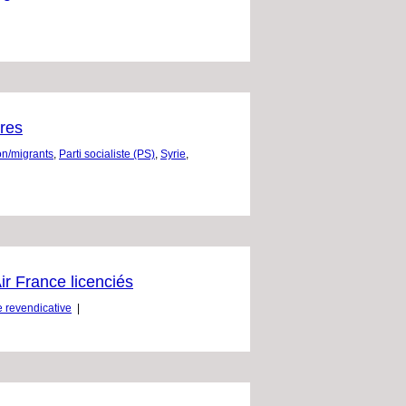
ires
on/migrants
,
Parti socialiste (PS)
,
Syrie
,
ir France licenciés
e revendicative
|