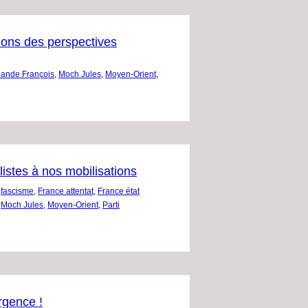
nons des perspectives
lande François
,
Moch Jules
,
Moyen-Orient
,
istes à nos mobilisations
,
fascisme
,
France attentat
,
France état
,
Moch Jules
,
Moyen-Orient
,
Parti
rgence !