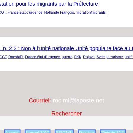
station pour les migrants par la Préfecture
CGT
,
France état d'urgence
,
Hollande François
,
migration/migrants
|
p. 2-3 : Non à l’unité nationale Unité populaire face au 
CGT
,
Daesh/EI
,
France état d'urgence
,
guerre
,
PKK
,
Rojava
,
Syrie
,
terrorisme
,
unité
Courriel:
roc.ml@laposte.net
Rechercher
Accueil
Journal VdC
ROCML
Dossiers
Théorie M-L