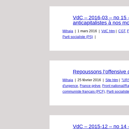
VdC – 2016-03 – no 15 –
anticapitalistes à nos mo
Mihaja
|
1 mars 2016
|
VdC htm
|
CGT
,
F
Parti socialiste (PS)
|
Repoussons l’offensive d
Mihaja
|
25 février 2016
|
Site htm
|
"URS
d'urgence
,
France grève
,
Front national/
communiste français (PCF)
,
Parti socialist
VdC – 2015-12 – no 14 – 