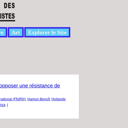
re
Art
Explorer le Site
i opposer une résistance de
national (FN/RN)
,
Hamon Benoît
,
Hollande
riza
|