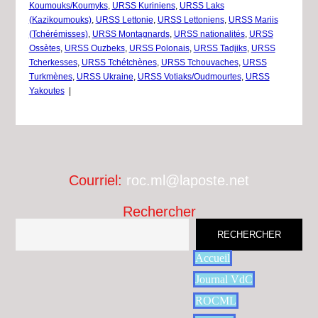
Koumouks/Koumyks
,
URSS Kuriniens
,
URSS Laks
(Kazikoumouks)
,
URSS Lettonie
,
URSS Lettoniens
,
URSS Mariis
(Tchérémisses)
,
URSS Montagnards
,
URSS nationalités
,
URSS
Ossètes
,
URSS Ouzbeks
,
URSS Polonais
,
URSS Tadjiks
,
URSS
Tcherkesses
,
URSS Tchétchènes
,
URSS Tchouvaches
,
URSS
Turkmènes
,
URSS Ukraine
,
URSS Votiaks/Oudmourtes
,
URSS
Yakoutes
|
Courriel:
roc.ml@laposte.net
Rechercher
RECHERCHER
Accueil
Journal VdC
ROCML