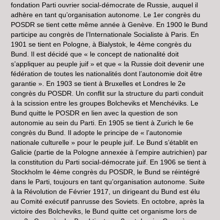
fondation Parti ouvrier social-démocrate de Russie, auquel il
adhère en tant qu’organisation autonome. Le 1er congrès du
POSDR se tient cette même année à Genève. En 1900 le Bund
participe au congrès de l’Internationale Socialiste à Paris. En
1901 se tient en Pologne, à Bialystok, le 4ème congrès du
Bund. Il est décidé que « le concept de nationalité doit
s’appliquer au peuple juif » et que « la Russie doit devenir une
fédération de toutes les nationalités dont l’autonomie doit être
garantie ». En 1903 se tient à Bruxelles et Londres le 2e
congrès du POSDR. Un conflit sur la structure du parti conduit
à la scission entre les groupes Bolcheviks et Menchéviks. Le
Bund quitte le POSDR en lien avec la question de son
autonomie au sein du Parti. En 1905 se tient à Zurich le 6e
congrès du Bund. Il adopte le principe de « l’autonomie
nationale culturelle » pour le peuple juif. Le Bund s’établit en
Galicie (partie de la Pologne annexée à l’empire autrichien) par
la constitution du Parti social-démocrate juif. En 1906 se tient à
Stockholm le 4ème congrès du POSDR, le Bund se réintégré
dans le Parti, toujours en tant qu’organisation autonome. Suite
à la Révolution de Février 1917, un dirigeant du Bund est élu
au Comité exécutif panrusse des Soviets. En octobre, après la
victoire des Bolcheviks, le Bund quitte cet organisme lors de