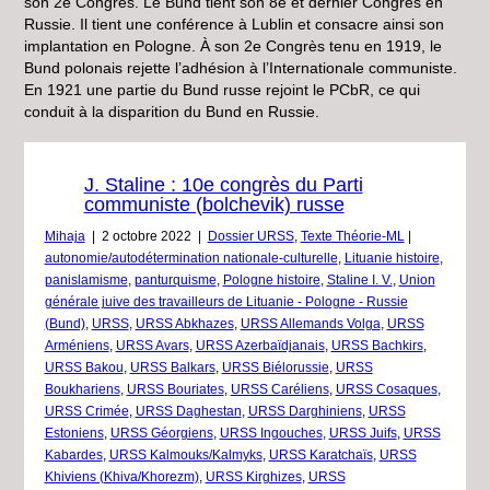
son 2e Congrès. Le Bund tient son 8e et dernier Congrès en
Russie. Il tient une conférence à Lublin et consacre ainsi son
implantation en Pologne. À son 2e Congrès tenu en 1919, le
Bund polonais rejette l’adhésion à l’Internationale communiste.
En 1921 une partie du Bund russe rejoint le PCbR, ce qui
conduit à la disparition du Bund en Russie.
J. Staline : 10e congrès du Parti
communiste (bolchevik) russe
Mihaja
|
2 octobre 2022
|
Dossier URSS
,
Texte Théorie-ML
|
autonomie/autodétermination nationale-culturelle
,
Lituanie histoire
,
panislamisme
,
panturquisme
,
Pologne histoire
,
Staline I. V.
,
Union
générale juive des travailleurs de Lituanie - Pologne - Russie
(Bund)
,
URSS
,
URSS Abkhazes
,
URSS Allemands Volga
,
URSS
Arméniens
,
URSS Avars
,
URSS Azerbaïdjanais
,
URSS Bachkirs
,
URSS Bakou
,
URSS Balkars
,
URSS Biélorussie
,
URSS
Boukhariens
,
URSS Bouriates
,
URSS Caréliens
,
URSS Cosaques
,
URSS Crimée
,
URSS Daghestan
,
URSS Darghiniens
,
URSS
Estoniens
,
URSS Géorgiens
,
URSS Ingouches
,
URSS Juifs
,
URSS
Kabardes
,
URSS Kalmouks/Kalmyks
,
URSS Karatchaïs
,
URSS
Khiviens (Khiva/Khorezm)
,
URSS Kirghizes
,
URSS