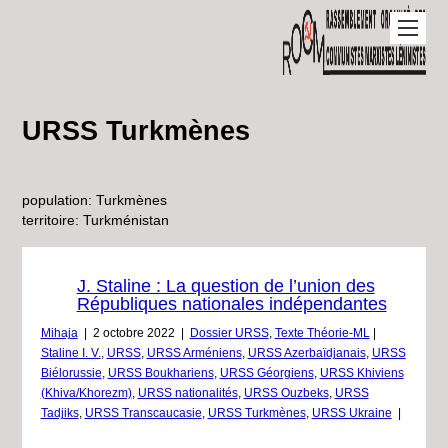
URSS Turkmènes
population: Turkmènes
territoire: Turkménistan
J. Staline : La question de l’union des
Républiques nationales indépendantes
Mihaja
|
2 octobre 2022
|
Dossier URSS
,
Texte Théorie-ML
|
Staline I. V.
,
URSS
,
URSS Arméniens
,
URSS Azerbaïdjanais
,
URSS
Biélorussie
,
URSS Boukhariens
,
URSS Géorgiens
,
URSS Khiviens
(Khiva/Khorezm)
,
URSS nationalités
,
URSS Ouzbeks
,
URSS
Tadjiks
,
URSS Transcaucasie
,
URSS Turkmènes
,
URSS Ukraine
|