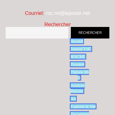
Courriel:
roc.ml@laposte.net
Rechercher
RECHERCHER
Accueil
Journal VdC
ROCML
Dossiers
Théorie M-
L
Analyse,
Histoire
Art
Explorer le Site
Documents