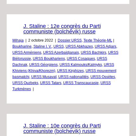
J. Staline : 12e congrès du Parti
communiste (bolchévik) russe
Mihaja
|
2 octobre 2022
|
Dossier URSS
,
Texte Théorie-ML
|
Boukharine
,
Staline I. V.
,
URSS
,
URSS Abkhazes
,
URSS Adjars
,
URSS Arméniens
,
URSS Azerbaïdjanais
,
URSS Bachkirs
,
URSS
Biélorussie
,
URSS Boukhariens
,
URSS Cosaques
,
URSS
Dachnak
,
URSS Géorgiens
,
URSS Kalmouks/Kalmyks
,
URSS
Khiviens (Khiva/Khorezm)
,
URSS Kirghizes
,
URSS mouvement
basmatchi
,
URSS Musavat
,
URSS nationalités
,
URSS Ossètes
,
URSS Ouzbeks
,
URSS Tatars
,
URSS Transcaucasie
,
URSS
Turkmènes
|
J. Staline : 10e congrès du Parti
communiste (bolchevik) russe