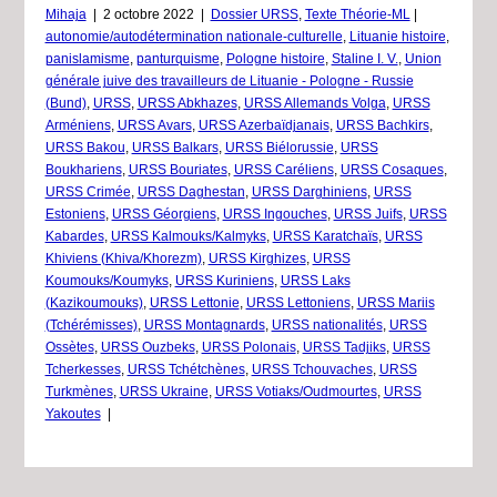
Mihaja
|
2 octobre 2022
|
Dossier URSS
,
Texte Théorie-ML
|
autonomie/autodétermination nationale-culturelle
,
Lituanie histoire
,
panislamisme
,
panturquisme
,
Pologne histoire
,
Staline I. V.
,
Union
générale juive des travailleurs de Lituanie - Pologne - Russie
(Bund)
,
URSS
,
URSS Abkhazes
,
URSS Allemands Volga
,
URSS
Arméniens
,
URSS Avars
,
URSS Azerbaïdjanais
,
URSS Bachkirs
,
URSS Bakou
,
URSS Balkars
,
URSS Biélorussie
,
URSS
Boukhariens
,
URSS Bouriates
,
URSS Caréliens
,
URSS Cosaques
,
URSS Crimée
,
URSS Daghestan
,
URSS Darghiniens
,
URSS
Estoniens
,
URSS Géorgiens
,
URSS Ingouches
,
URSS Juifs
,
URSS
Kabardes
,
URSS Kalmouks/Kalmyks
,
URSS Karatchaïs
,
URSS
Khiviens (Khiva/Khorezm)
,
URSS Kirghizes
,
URSS
Koumouks/Koumyks
,
URSS Kuriniens
,
URSS Laks
(Kazikoumouks)
,
URSS Lettonie
,
URSS Lettoniens
,
URSS Mariis
(Tchérémisses)
,
URSS Montagnards
,
URSS nationalités
,
URSS
Ossètes
,
URSS Ouzbeks
,
URSS Polonais
,
URSS Tadjiks
,
URSS
Tcherkesses
,
URSS Tchétchènes
,
URSS Tchouvaches
,
URSS
Turkmènes
,
URSS Ukraine
,
URSS Votiaks/Oudmourtes
,
URSS
Yakoutes
|