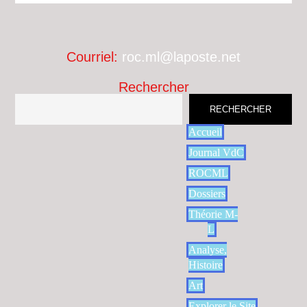
Courriel:
roc.ml@laposte.net
Rechercher
RECHERCHER
Accueil
Journal VdC
ROCML
Dossiers
Théorie M-
L
Analyse,
Histoire
Art
Explorer le Site