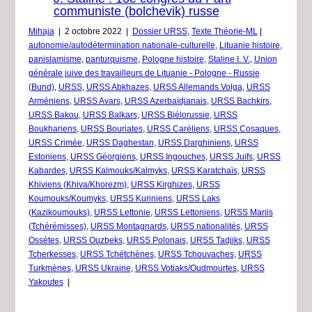
communiste (bolchevik) russe
Mihaja
|
2 octobre 2022
|
Dossier URSS
,
Texte Théorie-ML
|
autonomie/autodétermination nationale-culturelle
,
Lituanie histoire
,
panislamisme
,
panturquisme
,
Pologne histoire
,
Staline I. V.
,
Union
générale juive des travailleurs de Lituanie - Pologne - Russie
(Bund)
,
URSS
,
URSS Abkhazes
,
URSS Allemands Volga
,
URSS
Arméniens
,
URSS Avars
,
URSS Azerbaïdjanais
,
URSS Bachkirs
,
URSS Bakou
,
URSS Balkars
,
URSS Biélorussie
,
URSS
Boukhariens
,
URSS Bouriates
,
URSS Caréliens
,
URSS Cosaques
,
URSS Crimée
,
URSS Daghestan
,
URSS Darghiniens
,
URSS
Estoniens
,
URSS Géorgiens
,
URSS Ingouches
,
URSS Juifs
,
URSS
Kabardes
,
URSS Kalmouks/Kalmyks
,
URSS Karatchaïs
,
URSS
Khiviens (Khiva/Khorezm)
,
URSS Kirghizes
,
URSS
Koumouks/Koumyks
,
URSS Kuriniens
,
URSS Laks
(Kazikoumouks)
,
URSS Lettonie
,
URSS Lettoniens
,
URSS Mariis
(Tchérémisses)
,
URSS Montagnards
,
URSS nationalités
,
URSS
Ossètes
,
URSS Ouzbeks
,
URSS Polonais
,
URSS Tadjiks
,
URSS
Tcherkesses
,
URSS Tchétchènes
,
URSS Tchouvaches
,
URSS
Turkmènes
,
URSS Ukraine
,
URSS Votiaks/Oudmourtes
,
URSS
Yakoutes
|