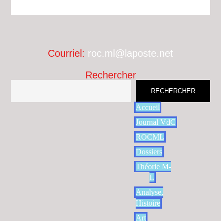
Courriel:
roc.ml@laposte.net
Rechercher
RECHERCHER
Accueil
Journal VdC
ROCML
Dossiers
Théorie M-
L
Analyse,
Histoire
Art