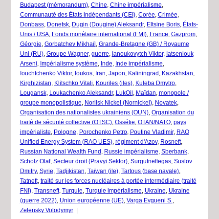
Budapest (mémorandum)
,
Chine
,
Chine impérialisme
,
Communauté des États indépendants (CEI)
,
Corée
,
Crimée
,
Donbass
,
Donetsk
,
Dugin (Dougine) Aleksandr
,
Eltsine Boris
,
États-
Unis / USA
,
Fonds monétaire international (FMI)
,
France
,
Gazprom
,
Géorgie
,
Gorbatchev Mikhaïl
,
Grande-Bretagne (GB) / Royaume
Uni (RU)
,
Groupe Wagner
,
guerre
,
Ianoukovytch Viktor
,
Iatseniouk
Arseni
,
Impérialisme système
,
Inde
,
Inde impérialisme
,
Iouchtchenko Viktor
,
Ioukos
,
Iran
,
Japon
,
Kaliningrad
,
Kazakhstan
,
Kirghizistan
,
Klitschko Vitali
,
Kouriles (iles)
,
Kuleba Dmytro
,
Lougansk
,
Loukachenko Aleksandr
,
LukOil
,
Maïdan
,
monopole /
groupe monopolistique
,
Norilsk Nickel (Nornickel)
,
Novatek
,
Organisation des nationalistes ukrainiens (OUN)
,
Organisation du
traité de sécurité collective (OTSC)
,
Ossétie
,
OTAN/NATO
,
pays
impérialiste
,
Pologne
,
Porochenko Petro
,
Poutine Vladimir
,
RAO
Unified Energy System (RAO UES)
,
régiment d'Azov
,
Rosneft
,
Russian National Wealth Fund
,
Russie impérialisme
,
Sberbank
,
Scholz Olaf
,
Secteur droit (Pravyi Sektor)
,
Surgutneftegas
,
Suslov
Dmitry
,
Syrie
,
Tadjikistan
,
Taïwan (ile)
,
Tartous (base navale)
,
Tatneft
,
traité sur les forces nucléaires à portée intermédiaire (traité
FNI)
,
Transneft
,
Turquie
,
Turquie impérialisme
,
Ukraine
,
Ukraine
(guerre 2022)
,
Union européenne (UE)
,
Varga Evgueni S.
,
Zelensky Volodymyr
|