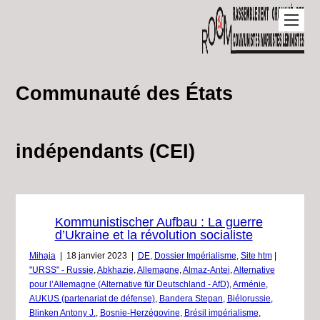
Communauté des États
indépendants (CEI)
Kommunistischer Aufbau : La guerre
d’Ukraine et la révolution socialiste
Mihaja
|
18 janvier 2023
|
DE
,
Dossier Impérialisme
,
Site htm
|
"URSS" - Russie
,
Abkhazie
,
Allemagne
,
Almaz-Antei
,
Alternative
pour l’Allemagne (Alternative für Deutschland - AfD)
,
Arménie
,
AUKUS (partenariat de défense)
,
Bandera Stepan
,
Biélorussie
,
Blinken Antony J.
,
Bosnie-Herzégovine
,
Brésil impérialisme
,