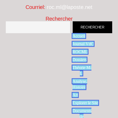
Courriel:
roc.ml@laposte.net
Rechercher
RECHERCHER
Accueil
Journal VdC
ROCML
Dossiers
Théorie M-
L
Analyse,
Histoire
Art
Explorer le Site
Documents
de