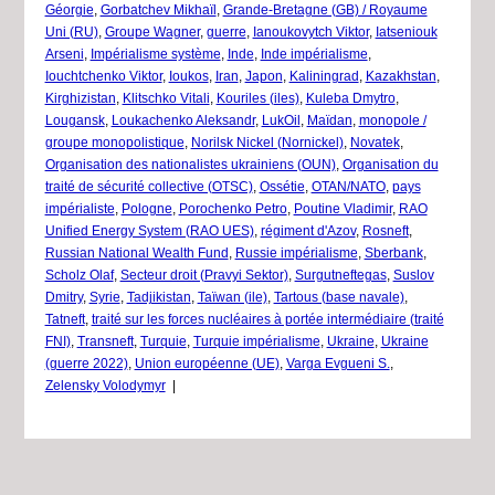
Géorgie
,
Gorbatchev Mikhaïl
,
Grande-Bretagne (GB) / Royaume
Uni (RU)
,
Groupe Wagner
,
guerre
,
Ianoukovytch Viktor
,
Iatseniouk
Arseni
,
Impérialisme système
,
Inde
,
Inde impérialisme
,
Iouchtchenko Viktor
,
Ioukos
,
Iran
,
Japon
,
Kaliningrad
,
Kazakhstan
,
Kirghizistan
,
Klitschko Vitali
,
Kouriles (iles)
,
Kuleba Dmytro
,
Lougansk
,
Loukachenko Aleksandr
,
LukOil
,
Maïdan
,
monopole /
groupe monopolistique
,
Norilsk Nickel (Nornickel)
,
Novatek
,
Organisation des nationalistes ukrainiens (OUN)
,
Organisation du
traité de sécurité collective (OTSC)
,
Ossétie
,
OTAN/NATO
,
pays
impérialiste
,
Pologne
,
Porochenko Petro
,
Poutine Vladimir
,
RAO
Unified Energy System (RAO UES)
,
régiment d'Azov
,
Rosneft
,
Russian National Wealth Fund
,
Russie impérialisme
,
Sberbank
,
Scholz Olaf
,
Secteur droit (Pravyi Sektor)
,
Surgutneftegas
,
Suslov
Dmitry
,
Syrie
,
Tadjikistan
,
Taïwan (ile)
,
Tartous (base navale)
,
Tatneft
,
traité sur les forces nucléaires à portée intermédiaire (traité
FNI)
,
Transneft
,
Turquie
,
Turquie impérialisme
,
Ukraine
,
Ukraine
(guerre 2022)
,
Union européenne (UE)
,
Varga Evgueni S.
,
Zelensky Volodymyr
|