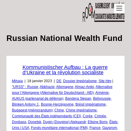
Russian National Wealth Fund
Kommunistischer Aufbau : La guerre
d’Ukraine et la révolution socialiste
Mihaja
|
18 janvier 2023
|
DE
,
Dossier Impérialisme
,
Site htm
|
"URSS" - Russie
,
Abkhazie
,
Allemagne
,
Almaz-Antei
,
Alternative
pour l’Allemagne (Alternative für Deutschland - AfD)
,
Arménie
,
AUKUS (partenariat de défense)
,
Bandera Stepan
,
Biélorussie
,
Blinken Antony J.
,
Bosnie-Herzégovine
,
Brésil impérialisme
,
Budapest (mémorandum)
,
Chine
,
Chine impérialisme
,
Communauté des États indépendants (CEI)
,
Corée
,
Crimée
,
Donbass
,
Donetsk
,
Dugin (Dougine) Aleksandr
,
Eltsine Boris
,
États-
Unis / USA
,
Fonds monétaire international (FMI)
,
France
,
Gazprom
,