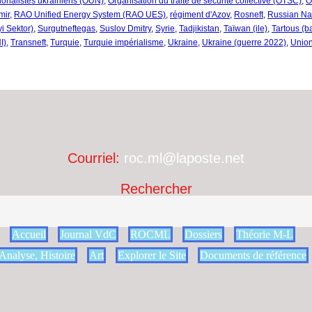
ionalistes ukrainiens (OUN)
,
Organisation du traité de sécurité collective (OTSC)
,
O
mir
,
RAO Unified Energy System (RAO UES)
,
régiment d'Azov
,
Rosneft
,
Russian Na
yi Sektor)
,
Surgutneftegas
,
Suslov Dmitry
,
Syrie
,
Tadjikistan
,
Taïwan (ile)
,
Tartous (b
I)
,
Transneft
,
Turquie
,
Turquie impérialisme
,
Ukraine
,
Ukraine (guerre 2022)
,
Unio
Courriel:
roc.ml@laposte.net
Rechercher
Accueil
Journal VdC
ROCML
Dossiers
Théorie M-L
Analyse, Histoire
Art
Explorer le Site
Documents de référence