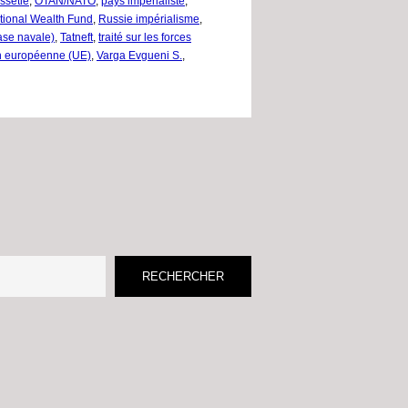
ssétie
,
OTAN/NATO
,
pays impérialiste
,
tional Wealth Fund
,
Russie impérialisme
,
ase navale)
,
Tatneft
,
traité sur les forces
n européenne (UE)
,
Varga Evgueni S.
,
RECHERCHER