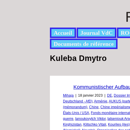
Accueil
Journal VdC
RO
Documents de référence
Kuleba Dmytro
Kommunistischer Aufbau :
Mihaja
|
18 janvier 2023
|
DE
,
Dossier I
Deutschland - AfD)
,
Arménie
,
AUKUS (parte
(mémorandum)
,
Chine
,
Chine impérialism
États-Unis / USA
,
Fonds monétaire internat
guerre
,
Ianoukovytch Viktor
,
Iatseniouk Ars
Kirghizistan
,
Klitschko Vitali
,
Kouriles (iles)