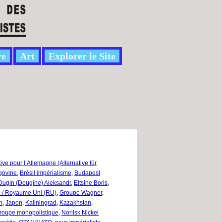
re
Art
Explorer le Site
tive pour l’Allemagne (Alternative für
govine
,
Brésil impérialisme
,
Budapest
Dugin (Dougine) Aleksandr
,
Eltsine Boris
,
 / Royaume Uni (RU)
,
Groupe Wagner
,
n
,
Japon
,
Kaliningrad
,
Kazakhstan
,
roupe monopolistique
,
Norilsk Nickel