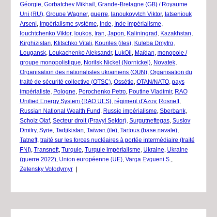
Géorgie
,
Gorbatchev Mikhaïl
,
Grande-Bretagne (GB) / Royaume
Uni (RU)
,
Groupe Wagner
,
guerre
,
Ianoukovytch Viktor
,
Iatseniouk
Arseni
,
Impérialisme système
,
Inde
,
Inde impérialisme
,
Iouchtchenko Viktor
,
Ioukos
,
Iran
,
Japon
,
Kaliningrad
,
Kazakhstan
,
Kirghizistan
,
Klitschko Vitali
,
Kouriles (iles)
,
Kuleba Dmytro
,
Lougansk
,
Loukachenko Aleksandr
,
LukOil
,
Maïdan
,
monopole /
groupe monopolistique
,
Norilsk Nickel (Nornickel)
,
Novatek
,
Organisation des nationalistes ukrainiens (OUN)
,
Organisation du
traité de sécurité collective (OTSC)
,
Ossétie
,
OTAN/NATO
,
pays
impérialiste
,
Pologne
,
Porochenko Petro
,
Poutine Vladimir
,
RAO
Unified Energy System (RAO UES)
,
régiment d'Azov
,
Rosneft
,
Russian National Wealth Fund
,
Russie impérialisme
,
Sberbank
,
Scholz Olaf
,
Secteur droit (Pravyi Sektor)
,
Surgutneftegas
,
Suslov
Dmitry
,
Syrie
,
Tadjikistan
,
Taïwan (ile)
,
Tartous (base navale)
,
Tatneft
,
traité sur les forces nucléaires à portée intermédiaire (traité
FNI)
,
Transneft
,
Turquie
,
Turquie impérialisme
,
Ukraine
,
Ukraine
(guerre 2022)
,
Union européenne (UE)
,
Varga Evgueni S.
,
Zelensky Volodymyr
|