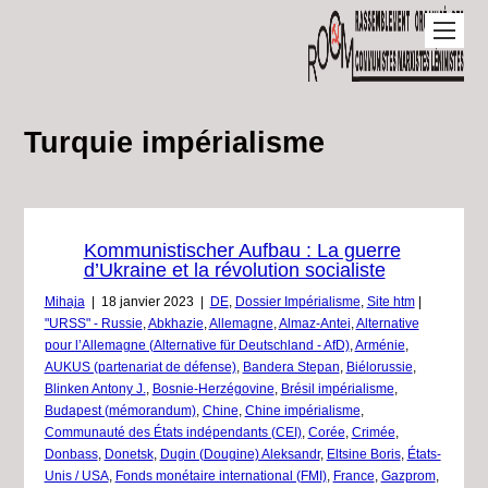
Turquie impérialisme
Kommunistischer Aufbau : La guerre
d’Ukraine et la révolution socialiste
Mihaja
|
18 janvier 2023
|
DE
,
Dossier Impérialisme
,
Site htm
|
"URSS" - Russie
,
Abkhazie
,
Allemagne
,
Almaz-Antei
,
Alternative
pour l’Allemagne (Alternative für Deutschland - AfD)
,
Arménie
,
AUKUS (partenariat de défense)
,
Bandera Stepan
,
Biélorussie
,
Blinken Antony J.
,
Bosnie-Herzégovine
,
Brésil impérialisme
,
Budapest (mémorandum)
,
Chine
,
Chine impérialisme
,
Communauté des États indépendants (CEI)
,
Corée
,
Crimée
,
Donbass
,
Donetsk
,
Dugin (Dougine) Aleksandr
,
Eltsine Boris
,
États-
Unis / USA
,
Fonds monétaire international (FMI)
,
France
,
Gazprom
,