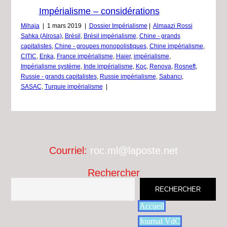
Impérialisme – considérations
Mihaja
|
1 mars 2019
|
Dossier Impérialisme
|
Almaazi Rossi
Sahka (Alrosa)
,
Brésil
,
Brésil impérialisme
,
Chine - grands
capitalistes
,
Chine - groupes monopolistiques
,
Chine impérialisme
,
CITIC
,
Enka
,
France impérialisme
,
Haier
,
impérialisme
,
Impérialisme système
,
Inde impérialisme
,
Koç
,
Renova
,
Rosneft
,
Russie - grands capitalistes
,
Russie impérialisme
,
Sabancı
,
SASAC
,
Turquie impérialisme
|
Courriel:
roc.ml@laposte.net
Rechercher
RECHERCHER
Accueil
Journal VdC