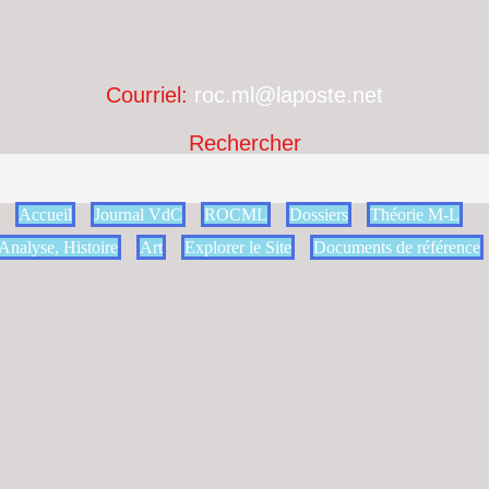
Courriel:
roc.ml@laposte.net
Rechercher
Accueil
Journal VdC
ROCML
Dossiers
Théorie M-L
Analyse, Histoire
Art
Explorer le Site
Documents de référence