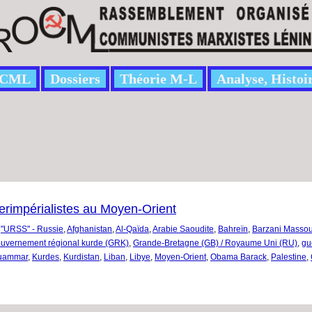
CML
Dossiers
Théorie M-L
Analyse, Histoi
terimpérialistes au Moyen-Orient
"URSS" - Russie
,
Afghanistan
,
Al-Qaïda
,
Arabie Saoudite
,
Bahreïn
,
Barzani Masso
uvernement régional kurde (GRK)
,
Grande-Bretagne (GB) / Royaume Uni (RU)
,
gu
ouammar
,
Kurdes
,
Kurdistan
,
Liban
,
Libye
,
Moyen-Orient
,
Obama Barack
,
Palestine
,