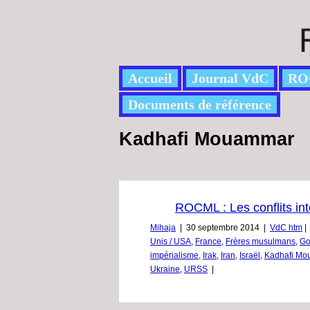
Accueil
Journal VdC
RO
Documents de référence
Kadhafi Mouammar
ROCML : Les conflits in
Mihaja
|
30 septembre 2014
|
VdC htm
|
Unis / USA
,
France
,
Frères musulmans
,
Go
impérialisme
,
Irak
,
Iran
,
Israël
,
Kadhafi M
Ukraine
,
URSS
|