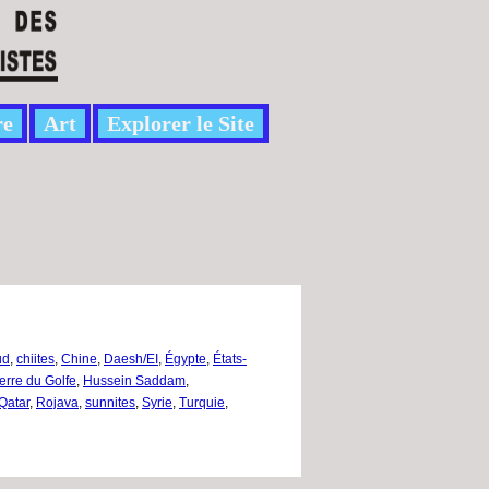
re
Art
Explorer le Site
ud
,
chiites
,
Chine
,
Daesh/EI
,
Égypte
,
États-
erre du Golfe
,
Hussein Saddam
,
Qatar
,
Rojava
,
sunnites
,
Syrie
,
Turquie
,