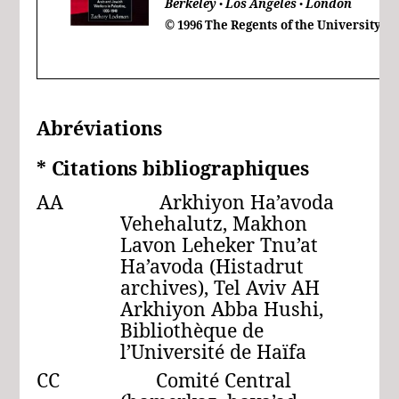
Berkeley
Los Angeles
London
●
●
© 1996 The Regents of the University of
Abréviations
*
Citations
bibliographiques
AA Arkhiyon Ha’avoda
Vehehalutz, Makhon
Lavon Leheker Tnu’at
Ha’avoda (Histadrut
archives), Tel Aviv AH
Arkhiyon Abba Hushi,
Bibliothèque de
l’Université de Haïfa
CC Comité Central