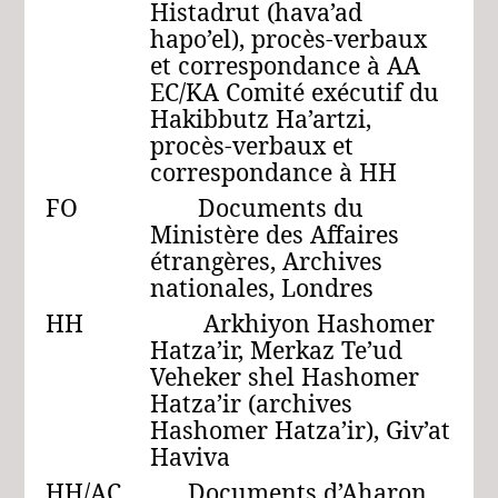
Histadrut (hava’ad
hapo’el), procès-verbaux
et correspondance à AA
EC/KA Comité exécutif du
Hakibbutz Ha’artzi,
procès-verbaux et
correspondance à HH
FO Documents du
Ministère des Affaires
étrangères, Archives
nationales, Londres
HH Arkhiyon Hashomer
Hatza’ir, Merkaz Te’ud
Veheker shel Hashomer
Hatza’ir (archives
Hashomer Hatza’ir), Giv’at
Haviva
HH/AC Documents d’Aharon