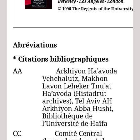
Berkeley
Los Angeles
London
●
●
© 1996 The Regents of the University of
Abréviations
*
Citations
bibliographiques
AA Arkhiyon Ha’avoda
Vehehalutz, Makhon
Lavon Leheker Tnu’at
Ha’avoda (Histadrut
archives), Tel Aviv AH
Arkhiyon Abba Hushi,
Bibliothèque de
l’Université de Haïfa
CC Comité Central