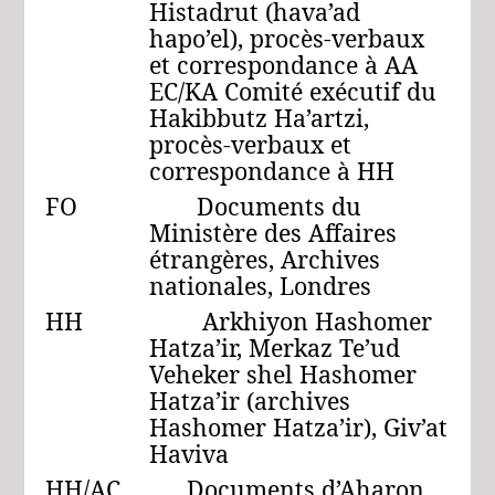
Histadrut (hava’ad
hapo’el), procès-verbaux
et correspondance à AA
EC/KA Comité exécutif du
Hakibbutz Ha’artzi,
procès-verbaux et
correspondance à HH
FO Documents du
Ministère des Affaires
étrangères, Archives
nationales, Londres
HH Arkhiyon Hashomer
Hatza’ir, Merkaz Te’ud
Veheker shel Hashomer
Hatza’ir (archives
Hashomer Hatza’ir), Giv’at
Haviva
HH/AC Documents d’Aharon