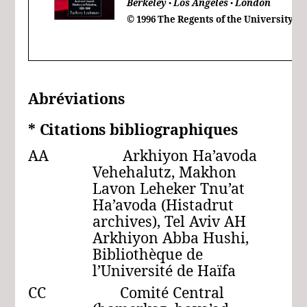
Berkeley
Los Angeles
London
●
●
© 1996 The Regents of the University of
Abréviations
*
Citations
bibliographiques
AA Arkhiyon Ha’avoda
Vehehalutz, Makhon
Lavon Leheker Tnu’at
Ha’avoda (Histadrut
archives), Tel Aviv AH
Arkhiyon Abba Hushi,
Bibliothèque de
l’Université de Haïfa
CC Comité Central