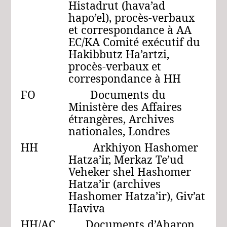
Histadrut (hava’ad
hapo’el), procès-verbaux
et correspondance à AA
EC/KA Comité exécutif du
Hakibbutz Ha’artzi,
procès-verbaux et
correspondance à HH
FO Documents du
Ministère des Affaires
étrangères, Archives
nationales, Londres
HH Arkhiyon Hashomer
Hatza’ir, Merkaz Te’ud
Veheker shel Hashomer
Hatza’ir (archives
Hashomer Hatza’ir), Giv’at
Haviva
HH/AC Documents d’Aharon