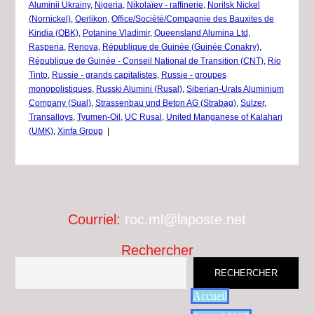
Aluminii Ukrainy
,
Nigeria
,
Nikolaïev - raffinerie
,
Norilsk Nickel
(Nornickel)
,
Oerlikon
,
Office/Société/Compagnie des Bauxites de
Kindia (OBK)
,
Potanine Vladimir
,
Queensland Alumina Ltd
,
Rasperia
,
Renova
,
République de Guinée (Guinée Conakry)
,
République de Guinée - Conseil National de Transition (CNT)
,
Rio
Tinto
,
Russie - grands capitalistes
,
Russie - groupes
monopolistiques
,
Russki Alumini (Rusal)
,
Siberian-Urals Aluminium
Company (Sual)
,
Strassenbau und Beton AG (Strabag)
,
Sulzer
,
Transalloys
,
Tyumen-Oil
,
UC Rusal
,
United Manganese of Kalahari
(UMK)
,
Xinfa Group
|
Courriel:
roc.ml@laposte.net
Rechercher
RECHERCHER
Accueil