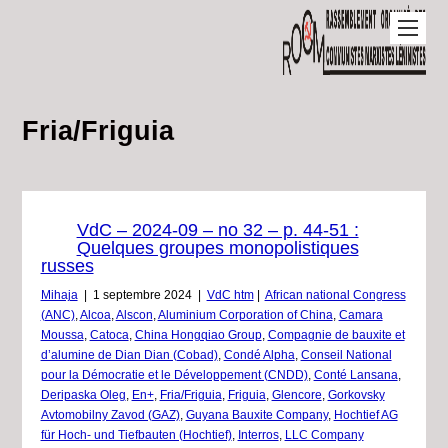
Fria/Friguia
VdC – 2024-09 – no 32 – p. 44-51 :
Quelques groupes monopolistiques
russes
Mihaja
|
1 septembre 2024
|
VdC htm
|
African national Congress
(ANC)
,
Alcoa
,
Alscon
,
Aluminium Corporation of China
,
Camara
Moussa
,
Catoca
,
China Hongqiao Group
,
Compagnie de bauxite et
d’alumine de Dian Dian (Cobad)
,
Condé Alpha
,
Conseil National
pour la Démocratie et le Développement (CNDD)
,
Conté Lansana
,
Deripaska Oleg
,
En+
,
Fria/Friguia
,
Friguia
,
Glencore
,
Gorkovsky
Avtomobilny Zavod (GAZ)
,
Guyana Bauxite Company
,
Hochtief AG
für Hoch- und Tiefbauten (Hochtief)
,
Interros
,
LLC Company