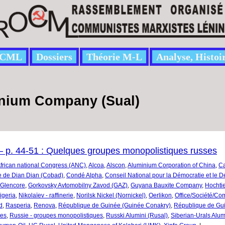
CML
Dossiers
Théorie M-L
Analyse, Histoi
inium Company (Sual)
 p. 44-51 : Quelques groupes monopolistiques russes
frican national Congress (ANC)
,
Alcoa
,
Alscon
,
Aluminium Corporation of China
,
C
e de Dian Dian (Cobad)
,
Condé Alpha
,
Conseil National pour la Démocratie et le
Glencore
,
Gorkovsky Avtomobilny Zavod (GAZ)
,
Guyana Bauxite Company
,
Hochtie
igeria
,
Nikolaïev - raffinerie
,
Norilsk Nickel (Nornickel)
,
Oerlikon
,
Office/Société/Co
d
,
Rasperia
,
Renova
,
République de Guinée (Guinée Conakry)
,
République de Guin
tes
,
Russie - groupes monopolistiques
,
Russki Alumini (Rusal)
,
Siberian-Urals Alu