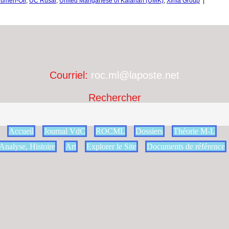
yumen-Oil
,
UC Rusal
,
United Manganese of Kalahari (UMK)
,
Xinfa Group
|
Courriel:
roc.ml@laposte.net
Rechercher
Accueil
Journal VdC
ROCML
Dossiers
Théorie M-L
Analyse, Histoire
Art
Explorer le Site
Documents de référence