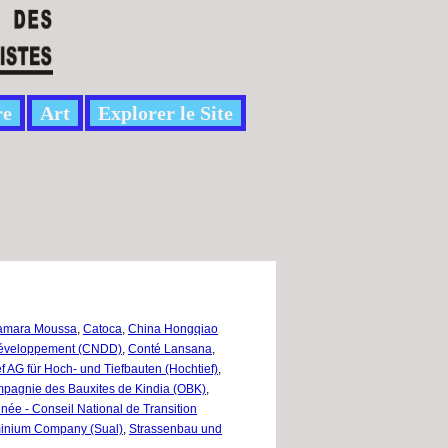
re
Art
Explorer le Site
amara Moussa
,
Catoca
,
China Hongqiao
 Développement (CNDD)
,
Conté Lansana
,
f AG für Hoch- und Tiefbauten (Hochtief)
,
mpagnie des Bauxites de Kindia (OBK)
,
ée - Conseil National de Transition
minium Company (Sual)
,
Strassenbau und