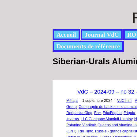
Accueil
Journal VdC
RO
Documents de référence
Siberian-Urals Alum
VdC – 2024-09 – no 32 –
Mihaja
|
1 septembre 2024
|
VdC htm
|
A
Group
,
Compagnie de bauxite et d’alumin
Deripaska Oleg
,
En+
,
Fria/Friguia
,
Friguia
,
Interros
,
LLC Company Aluminii Ukrainy
,
N
Potanine Vladimir
,
Queensland Alumina Lt
(CNT)
,
Rio Tinto
,
Russie - grands capitalis