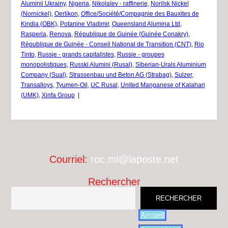
Aluminii Ukrainy
,
Nigeria
,
Nikolaïev - raffinerie
,
Norilsk Nickel
(Nornickel)
,
Oerlikon
,
Office/Société/Compagnie des Bauxites de
Kindia (OBK)
,
Potanine Vladimir
,
Queensland Alumina Ltd
,
Rasperia
,
Renova
,
République de Guinée (Guinée Conakry)
,
République de Guinée - Conseil National de Transition (CNT)
,
Rio
Tinto
,
Russie - grands capitalistes
,
Russie - groupes
monopolistiques
,
Russki Alumini (Rusal)
,
Siberian-Urals Aluminium
Company (Sual)
,
Strassenbau und Beton AG (Strabag)
,
Sulzer
,
Transalloys
,
Tyumen-Oil
,
UC Rusal
,
United Manganese of Kalahari
(UMK)
,
Xinfa Group
|
Courriel:
roc.ml@laposte.net
Rechercher
RECHERCHER
Accueil