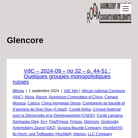
Glencore
VdC – 2024-09 – no 32 – p. 44-51 :
Quelques groupes monopolistiques
russes
Mihaja
|
1 septembre 2024
|
VdC htm
|
African national Congress
(ANC)
,
Alcoa
,
Alscon
,
Aluminium Corporation of China
,
Camara
Moussa
,
Catoca
,
China Hongqiao Group
,
Compagnie de bauxite et
d’alumine de Dian Dian (Cobad)
,
Condé Alpha
,
Conseil National
pour la Démocratie et le Développement (CNDD)
,
Conté Lansana
,
Deripaska Oleg
,
En+
,
Fria/Friguia
,
Friguia
,
Glencore
,
Gorkovsky
Avtomobilny Zavod (GAZ)
,
Guyana Bauxite Company
,
Hochtief AG
für Hoch- und Tiefbauten (Hochtief)
,
Interros
,
LLC Company