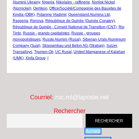
Aluminii Ukrainy
,
Nigeria
,
Nikolaïev - raffinerie
,
Norilsk Nickel
(Nornickel)
,
Oerlikon
,
Office/Société/Compagnie des Bauxites de
Kindia (OBK)
,
Potanine Vladimir
,
Queensland Alumina Ltd
,
Rasperia
,
Renova
,
République de Guinée (Guinée Conakry)
,
République de Guinée - Conseil National de Transition (CNT)
,
Rio
Tinto
,
Russie - grands capitalistes
,
Russie - groupes
monopolistiques
,
Russki Alumini (Rusal)
,
Siberian-Urals Aluminium
Company (Sual)
,
Strassenbau und Beton AG (Strabag)
,
Sulzer
,
Transalloys
,
Tyumen-Oil
,
UC Rusal
,
United Manganese of Kalahari
(UMK)
,
Xinfa Group
|
Courriel:
roc.ml@laposte.net
Rechercher
RECHERCHER
Accueil