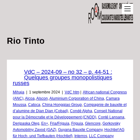
Rio Tinto
VdC – 2024-09 – no 32 – p. 44-51 :
Quelques groupes monopolistiques
russes
Mihaja
|
1 septembre 2024
|
VdC htm
|
African national Congress
(ANC)
,
Alcoa
,
Alscon
,
Aluminium Corporation of China
,
Camara
Moussa
,
Catoca
,
China Hongqiao Group
,
Compagnie de bauxite et
d’alumine de Dian Dian (Cobad)
,
Condé Alpha
,
Conseil National
pour la Démocratie et le Développement (CNDD)
,
Conté Lansana
,
Deripaska Oleg
,
En+
,
Fria/Friguia
,
Friguia
,
Glencore
,
Gorkovsky
Avtomobilny Zavod (GAZ)
,
Guyana Bauxite Company
,
Hochtief AG
für Hoch- und Tiefbauten (Hochtief)
,
Interros
,
LLC Company