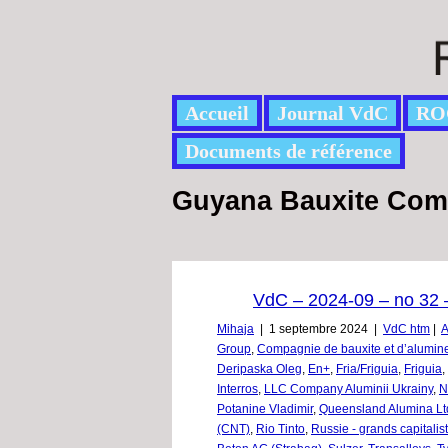
Accueil
Journal VdC
RO
Documents de référence
Guyana Bauxite Co
VdC – 2024-09 – no 32 –
Mihaja
|
1 septembre 2024
|
VdC htm
|
A
Group
,
Compagnie de bauxite et d’alumin
Deripaska Oleg
,
En+
,
Fria/Friguia
,
Friguia
,
Interros
,
LLC Company Aluminii Ukrainy
,
N
Potanine Vladimir
,
Queensland Alumina Lt
(CNT)
,
Rio Tinto
,
Russie - grands capitalis