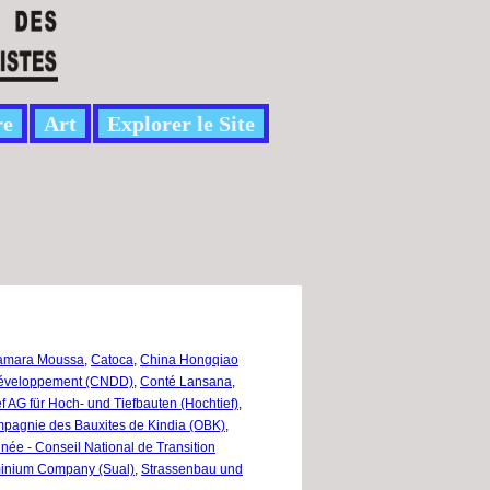
re
Art
Explorer le Site
amara Moussa
,
Catoca
,
China Hongqiao
 Développement (CNDD)
,
Conté Lansana
,
f AG für Hoch- und Tiefbauten (Hochtief)
,
mpagnie des Bauxites de Kindia (OBK)
,
ée - Conseil National de Transition
minium Company (Sual)
,
Strassenbau und