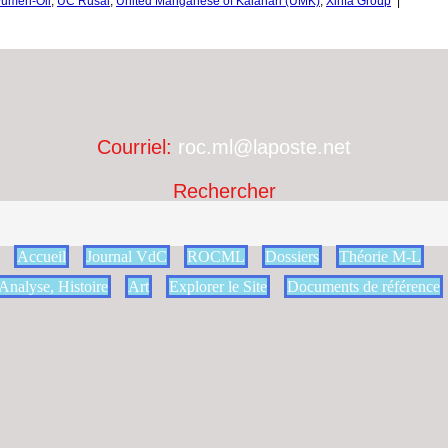
yumen-Oil
,
UC Rusal
,
United Manganese of Kalahari (UMK)
,
Xinfa Group
|
Courriel:
roc.ml@laposte.net
Rechercher
Accueil
Journal VdC
ROCML
Dossiers
Théorie M-L
Analyse, Histoire
Art
Explorer le Site
Documents de référence