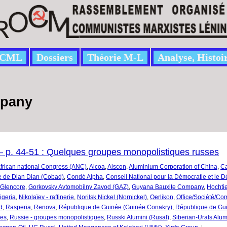
CML
Dossiers
Théorie M-L
Analyse, Histoi
mpany
 p. 44-51 : Quelques groupes monopolistiques russes
frican national Congress (ANC)
,
Alcoa
,
Alscon
,
Aluminium Corporation of China
,
C
e de Dian Dian (Cobad)
,
Condé Alpha
,
Conseil National pour la Démocratie et le
Glencore
,
Gorkovsky Avtomobilny Zavod (GAZ)
,
Guyana Bauxite Company
,
Hochtie
igeria
,
Nikolaïev - raffinerie
,
Norilsk Nickel (Nornickel)
,
Oerlikon
,
Office/Société/Co
d
,
Rasperia
,
Renova
,
République de Guinée (Guinée Conakry)
,
République de Guin
tes
,
Russie - groupes monopolistiques
,
Russki Alumini (Rusal)
,
Siberian-Urals Alu